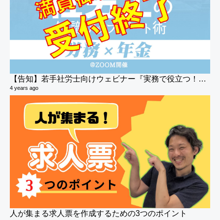
6 y
【告知】若手社労士向けウェビナー『実務で役立つ！社労士の知識アップデート術！【労務×年金】』のご案内
4 years ago
時
7 v
6 y
人が集まる求人票を作成するための3つのポイント