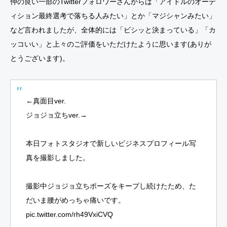
仲の良い一部のTwitterフォロワーさんからは「アイドルのオーデ
ィション最終選考で落ちる人みたい」とか「マジシャンみたい」
など言われましたが、全体的には「ビシッと決まっている」「カ
ッコいい」と上々のご評価をいただけたように思います(ありが
とうございます)。
←真面目ver.
ジョジョ立ちver.→
本日フォトスタジオで新しいビジネスプロフィール写
真を撮影しました。
撮影中ジョジョ立ちポーズをキープし続けたため、た
だいま腰がめっちゃ痛いです。
pic.twitter.com/rh49VxiCVQ