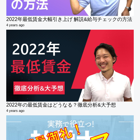
2022年最低賃金大幅引き上げ 解説&給与チェックの方法
4 years ago
社
4 v
6 y
2022年の最低賃金はどうなる？徹底分析&大予想
4 years ago
社
15 