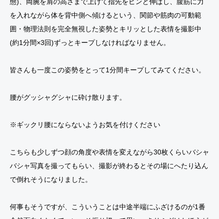
態)、両腕を肩の高さまで上げて指先をピンと伸ばし、腹筋に力
を入れながら体を背中側へ傾けるという、関節や筋肉の可動範
囲・物理法則を完全無視した姿勢とキリッとした表情を撮影中
(約1分間×3回)ずっとキープしなければなりません。
皆さんも一度この姿勢をとって1分間キープしてみてください。
腰がグッシャグシャに砕け散ります。
※ギックリ腰にならないようお気を付けください
こちらも少しずつ顔の角度や表情を変えながら30枚くらいバシャ
バシャ写真を撮ってもらい、撮影が終わるとその場にへたり込ん
で倒れそうになりました。
何事もそうですが、こういうことは中途半端にふざけるのが1番