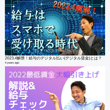
2 v
6 y
2023.4解禁！給与のデジタル払い(デジタル賃金)とは？
4 years ago
社
7 v
6 y