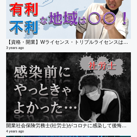
【資格・開業】Wライセンス・トリプルライセンスは有利？
そ
3 years ago
3 v
6 y
開業社会保険労務士(社労士)がコロナに感染して後悔したこと・気付いたこと
最
4 years ago