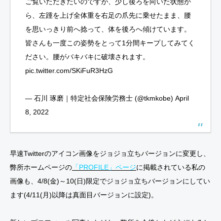
ご覧いただきたいのですが、少し後ろを向いた状態か
ら、左踵を上げ全体重を右足の爪先に乗せたまま、腰
を思いっきり前へ捻って、体を後ろへ傾けています。
皆さんも一度この姿勢をとって1分間キープしてみてく
ださい。腰がバキバキに破壊されます。
pic.twitter.com/SKiFuR3HzG
— 石川 琢磨｜特定社会保険労務士 (@tkmkobe)
April
8, 2022
早速Twitterのアイコン画像をジョジョ立ちバージョンに変更し、
弊所ホームページの
「PROFILE」ページ
に掲載されている私の
画像も、4/8(金)～10(日)限定でジョジョ立ちバージョンにしてい
ます(4/11(月)以降は真面目バージョンに設定)。