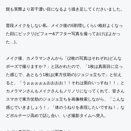
髭も実際より若干濃い目になるよう描き足してくださいました。
普段メイクをしない私、メイク後の5割増しくらい格好よくなっ
た顔にビックリ(ビフォー&アフター写真を撮っておけばよかっ
た…)。
メイク後、カメラマンさんから「(2枚の写真はそれぞれ)どんな
ポーズで撮りますか？」と訊かれたので、「1枚は真面目に立っ
た感じで、あともう1枚は(東方仗助の)ジョジョ立ちで」と伝え
ると、「うぉぉぉぉぉおおおお！！それは面白いっすね！！」と
カメラマンさんもメイクさんもノリノリになってくれて、皆さん
スマホで東方仗助のジョジョ立ちを画像検索しながら、「こんな
感じでいきましょう！」「体のうねりを表現したいですね！」な
どボルテージ高めで話し合い、いざ撮影タイムへ突入。