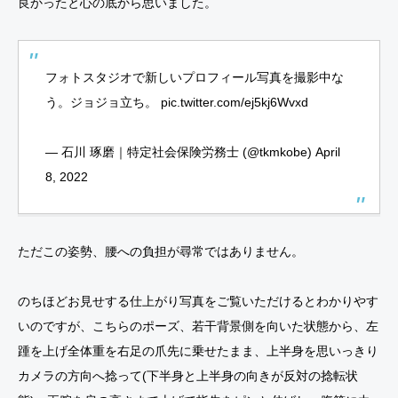
良かったと心の底から思いました。
フォトスタジオで新しいプロフィール写真を撮影中な
う。ジョジョ立ち。
pic.twitter.com/ej5kj6Wvxd
— 石川 琢磨｜特定社会保険労務士 (@tkmkobe)
April
8, 2022
ただこの姿勢、腰への負担が尋常ではありません。
のちほどお見せする仕上がり写真をご覧いただけるとわかりやす
いのですが、こちらのポーズ、若干背景側を向いた状態から、左
踵を上げ全体重を右足の爪先に乗せたまま、上半身を思いっきり
カメラの方向へ捻って(下半身と上半身の向きが反対の捻転状