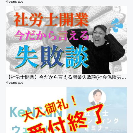
4 years ago
助
3 v
6 y
【社労士開業】今だから言える開業失敗談(社会保険労務士)
4 years ago
労
21 
6 y