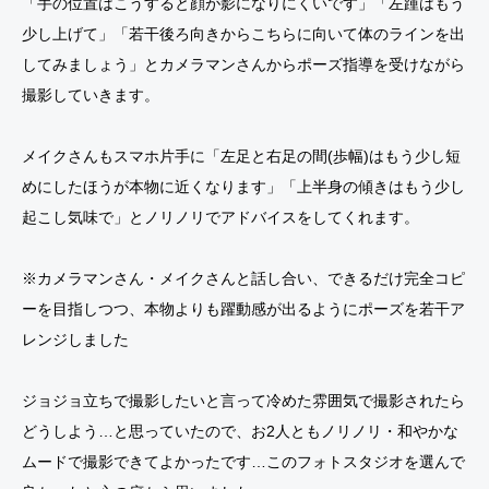
「手の位置はこうすると顔が影になりにくいです」「左踵はもう
少し上げて」「若干後ろ向きからこちらに向いて体のラインを出
してみましょう」とカメラマンさんからポーズ指導を受けながら
撮影していきます。
メイクさんもスマホ片手に「左足と右足の間(歩幅)はもう少し短
めにしたほうが本物に近くなります」「上半身の傾きはもう少し
起こし気味で」とノリノリでアドバイスをしてくれます。
※カメラマンさん・メイクさんと話し合い、できるだけ完全コピ
ーを目指しつつ、本物よりも躍動感が出るようにポーズを若干ア
レンジしました
ジョジョ立ちで撮影したいと言って冷めた雰囲気で撮影されたら
どうしよう…と思っていたので、お2人ともノリノリ・和やかな
ムードで撮影できてよかったです…このフォトスタジオを選んで