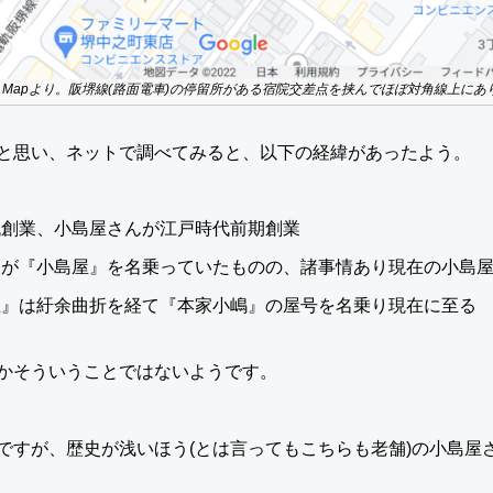
gle Mapより。阪堺線(路面電車)の停留所がある宿院交差点を挟んでほぼ対角線上にあ
と思い、ネットで調べてみると、以下の経緯があったよう。
代創業、小島屋さんが江戸時代前期創業
んが『小島屋』を名乗っていたものの、諸事情あり現在の小島
屋』は紆余曲折を経て『本家小嶋』の屋号を名乗り現在に至る
かそういうことではないようです。
ですが、歴史が浅いほう(とは言ってもこちらも老舗)の小島屋
。