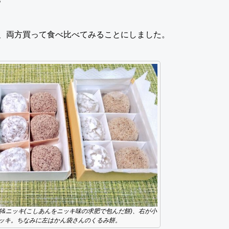
、両方買って食べ比べてみることにしました。
&ニッキ(こしあんをニッキ味の求肥で包んだ餅)、右が小
ッキ。ちなみに左はかん袋さんのくるみ餅。